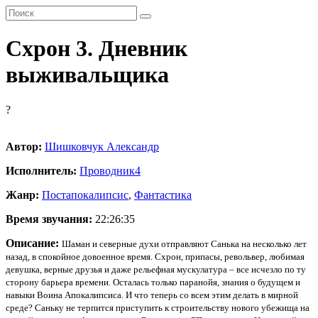
Схрон 3. Дневник
выживальщика
?
Автор:
Шишковчук Александр
Исполнитель:
Проводник
4
Жанр:
Постапокалипсис
,
Фантастика
Время звучания:
22:26:35
Описание:
Шаман и северные духи отправляют Санька на несколько лет
назад, в спокойное довоенное время. Схрон, припасы, револьвер, любимая
девушка, верные друзья и даже рельефная мускулатура – все исчезло по ту
сторону барьера времени. Осталась только паранойя, знания о будущем и
навыки Воина Апокалипсиса. И что теперь со всем этим делать в мирной
среде? Саньку не терпится приступить к строительству нового убежища на