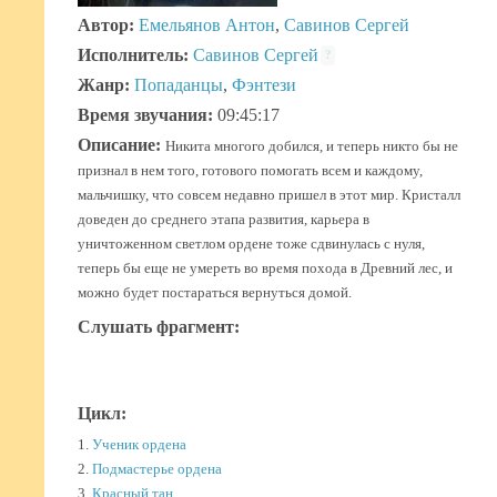
Автор:
Емельянов Антон
,
Савинов Сергей
Исполнитель:
Савинов Сергей
?
Жанр:
Попаданцы
,
Фэнтези
Время звучания:
09:45:17
Описание:
Никита многого добился, и теперь никто бы не
признал в нем того, готового помогать всем и каждому,
мальчишку, что совсем недавно пришел в этот мир. Кристалл
доведен до среднего этапа развития, карьера в
уничтоженном светлом ордене тоже сдвинулась с нуля,
теперь бы еще не умереть во время похода в Древний лес, и
можно будет постараться вернуться домой.
Слушать фрагмент:
Цикл:
1.
Ученик ордена
2.
Подмастерье ордена
3.
Красный тан