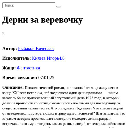
Дерни за веревочку
5
Автор:
Рыбаков Вячеслав
Исполнитель:
Князев Игорь
4.8
Жанр:
Фантастика
Время звучания:
07:01:25
Описание:
Психологический роман, написанный от лица живущего в
конце XXI века историка, наблюдающего один день прошлого — ничем,
казалось бы не примечательный августовский день 1975 года, в который
должны произойти события, оказавшиеся ключевыми для последующего
существования человечества. Что определяет будущее? Что спасает людей
от неведомых, подстерегающих в грядущем опасностей? Шаг за шагом, час
за часом историк прослеживает поведение молодого ленинградца и
встречавшихся ему в тот день самых разных людей, от генерала войск связи