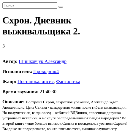
Схрон. Дневник
выживальщика 2.
3
Автор:
Шишковчук Александр
Исполнитель:
Проводник
4
Жанр:
Постапокалипсис
,
Фантастика
Время звучания:
21:40:30
Описание:
Построив Схрон, секретное убежище, Александр ждет
Апокалипсис. Цель Санька - комфортная жизнь после гибели цивилизации.
Но получится ли, когда сосед – отбитый ВДВшник, спасенная девушка
устраивает истерики, а в округе беспредельничают банды мародеров? Во
второй книге - еще больше вылазок Санька и посиделок в уютном Схроне!
Вы даже не подозреваете, во что ввязываетесь, начиная слушать эту