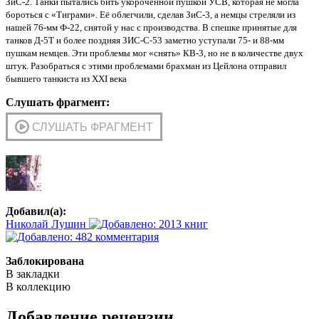
ЗиС-2. Танки пытались бить укороченной пушкой УСВ, которая не могла
бороться с «Тиграми». Её облегчили, сделав ЗиС-3, а немцы стреляли из
нашей 76-мм Ф-22, снятой у нас с производства. В спешке принятые для
танков Д-5Т и более поздняя ЗИС-С-53 заметно уступали 75- и 88-мм
пушкам немцев. Эти проблемы мог «снять» КВ-3, но не в количестве двух
штук. Разобраться с этими проблемами брахман из Цейлона отправил
бывшего танкиста из XXI века
Слушать фрагмент:
Добавил(а):
Николай Лушин
Заблокирована
В закладки
В коллекцию
Добавление рецензии