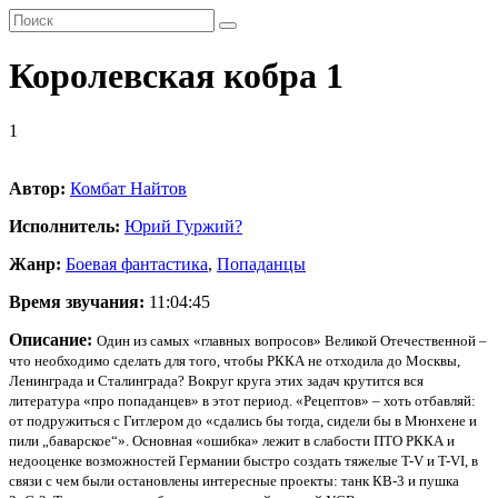
Королевская кобра 1
1
Автор:
Комбат Найтов
Исполнитель:
Юрий Гуржий
?
Жанр:
Боевая фантастика
,
Попаданцы
Время звучания:
11:04:45
Описание:
Один из самых «главных вопросов» Великой Отечественной –
что необходимо сделать для того, чтобы РККА не отходила до Москвы,
Ленинграда и Сталинграда? Вокруг круга этих задач крутится вся
литература «про попаданцев» в этот период. «Рецептов» – хоть отбавляй:
от подружиться с Гитлером до «сдались бы тогда, сидели бы в Мюнхене и
пили „баварское“». Основная «ошибка» лежит в слабости ПТО РККА и
недооценке возможностей Германии быстро создать тяжелые T-V и T-VI, в
связи с чем были остановлены интересные проекты: танк КВ-3 и пушка