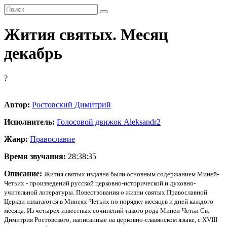
Жития святых. Месяц
декабрь
?
Автор:
Ростовский Димитрий
Исполнитель:
Голосовой движок Aleksandr
2
Жанр:
Православие
Время звучания:
28:38:35
Описание:
Жития святых издавна были основным содержанием Миней-
Четьих - произведений русской церковно-исторической и духовно-
учительной литературы. Повествования о жизни святых Православной
Церкви излагаются в Минеях-Четьих по порядку месяцев и дней каждого
месяца. Из четырех известных сочинений такого рода Минеи-Четьи Св.
Димитрия Ростовского, написанные на церковно-славянском языке, с XVIII