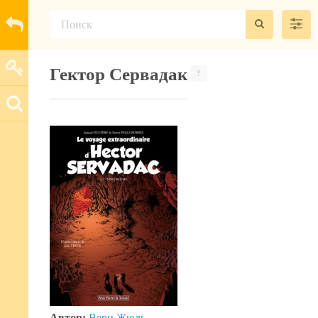
Гектор Сервадак
?
Автор:
Верн Жюль