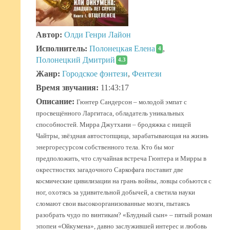
Автор:
Олди Генри Лайон
Исполнитель:
Полонецкая Елена
,
4
Полонецкий Дмитрий
4.3
Жанр:
Городское фэнтези
,
Фентези
Время звучания:
11:43:17
Описание:
Гюнтер Сандерсон – молодой эмпат с
просвещённого Ларгитаса, обладатель уникальных
способностей. Мирра Джутхани – бродяжка с нищей
Чайтры, звёздная автостопщица, зарабатывающая на жизнь
энергоресурсом собственного тела. Кто бы мог
предположить, что случайная встреча Гюнтера и Мирры в
окрестностях загадочного Саркофага поставит две
космические цивилизации на грань войны, ловцы собьются с
ног, охотясь за удивительной добычей, а светила науки
сломают свои высокоорганизованные мозги, пытаясь
разобрать чудо по винтикам? «Блудный сын» – пятый роман
эпопеи «Ойкумена», давно заслужившей интерес и любовь