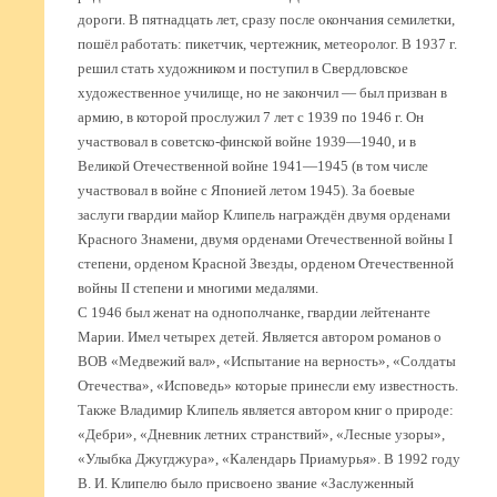
дороги. В пятнадцать лет, сразу после окончания семилетки,
пошёл работать: пикетчик, чертежник, метеоролог. В 1937 г.
решил стать художником и поступил в Свердловское
художественное училище, но не закончил — был призван в
армию, в которой прослужил 7 лет с 1939 по 1946 г. Он
участвовал в советско-финской войне 1939—1940, и в
Великой Отечественной войне 1941—1945 (в том числе
участвовал в войне с Японией летом 1945). За боевые
заслуги гвардии майор Клипель награждён двумя орденами
Красного Знамени, двумя орденами Отечественной войны I
степени, орденом Красной Звезды, орденом Отечественной
войны II степени и многими медалями.
С 1946 был женат на однополчанке, гвардии лейтенанте
Марии. Имел четырех детей. Является автором романов о
ВОВ «Медвежий вал», «Испытание на верность», «Солдаты
Отечества», «Исповедь» которые принесли ему известность.
Также Владимир Клипель является автором книг о природе:
«Дебри», «Дневник летних странствий», «Лесные узоры»,
«Улыбка Джугджура», «Календарь Приамурья». В 1992 году
В. И. Клипелю было присвоено звание «Заслуженный